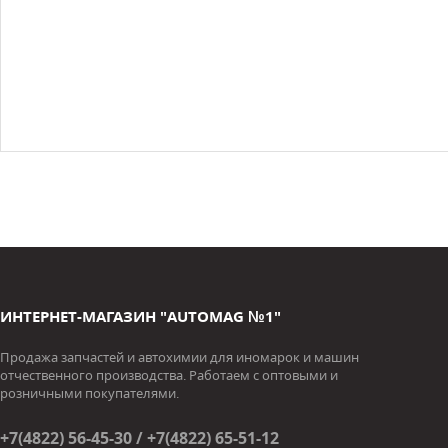
ИНТЕРНЕТ-МАГАЗИН "AUTOMAG №1"
Продажа запчастей и автохимии для иномарок и машин
отчественного производства. Работаем с оптовыми и
розничными покупателями.
+7(4822) 56-45-30 / +7(4822) 65-51-12