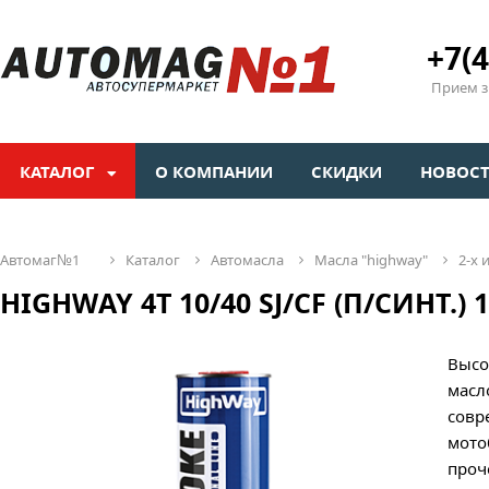
+7(4
Прием зв
КАТАЛОГ
О КОМПАНИИ
СКИДКИ
НОВОС
автомаг№1
каталог
автомасла
масла "highway"
2-х
HIGHWAY 4Т 10/40 SJ/CF (П/СИНТ.) 1
Высо
масл
совр
мото
проч