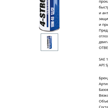
прок
быст
и ан
защи
и пр
Пред
отло
двиг
ОТВЕ
SAE 
API S
Брен
Арти
Базо
Вязк
Объе
Сост