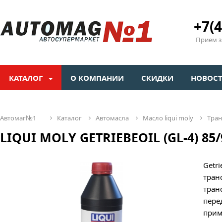
+7(4
Прием зв
КАТАЛОГ
О КОМПАНИИ
СКИДКИ
НОВОС
автомаг№1
каталог
автомасла
масло liqui moly
тра
LIQUI MOLY GETRIEBEOIL (GL-4) 85/9
Getr
тран
тран
пере
прим