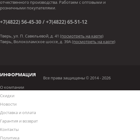
отчественного производства. Работаем с оптовыми и
розничными покупателями.
+7(4822) 56-45-30 / +7(4822) 65-51-12
Тверь, ул. П. Савельевой, д. 41
(посмотреть на карте)
Тверь, Волоколамское шоссе, д. 39А
(посмотреть на карте)
ИНФОРМАЦИЯ
Все права защищены © 2014 - 2026
О компании
Скидки
Новости
Доставка и оплата
Гарантия и возврат
Контакты
Политика