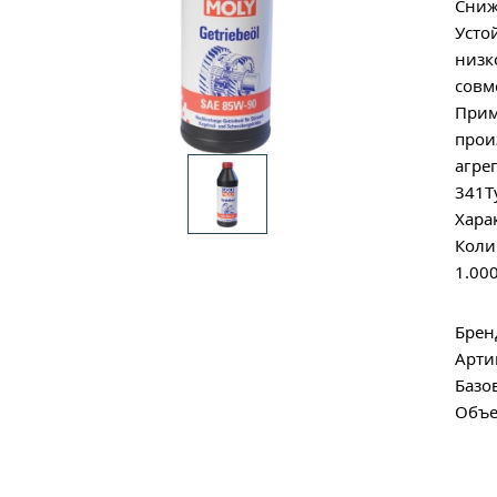
Сниж
Усто
низк
совм
Прим
прои
агре
341Ty
Хара
Коли
1.000
Брен
Арти
Базо
Объе