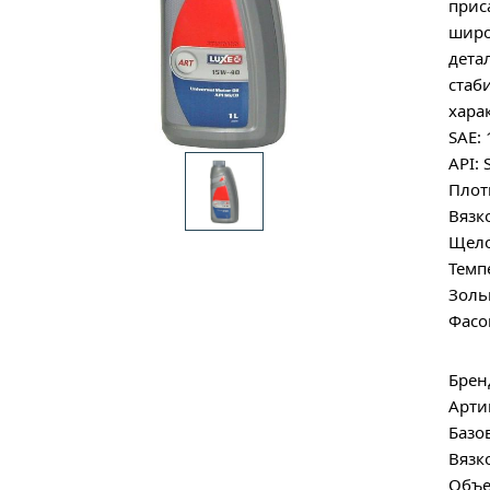
прис
широ
дета
стаб
хара
SAE:
API:
Плот
Вязк
Щело
Темп
Золь
Фасов
Брен
Арти
Базо
Вязк
Объе