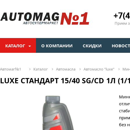
+7(4
Прием зв
КАТАЛОГ
О КОМПАНИИ
СКИДКИ
НОВОС
автомаг№1
каталог
автомасла
автомасло "luxе"
ми
LUXE СТАНДАРТ 15/40 SG/CD 1Л (1/1
Мине
отли
стаб
прим
без 