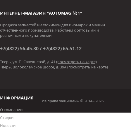
ИНТЕРНЕТ-МАГАЗИН "AUTOMAG №1"
Продажа запчастей и автохимии для иномарок и машин
отчественного производства. Работаем с оптовыми и
розничными покупателями.
+7(4822) 56-45-30 / +7(4822) 65-51-12
Тверь, ул. П. Савельевой, д. 41
(посмотреть на карте)
Тверь, Волоколамское шоссе, д. 39А
(посмотреть на карте)
ИНФОРМАЦИЯ
Все права защищены © 2014 - 2026
О компании
Скидки
Новости