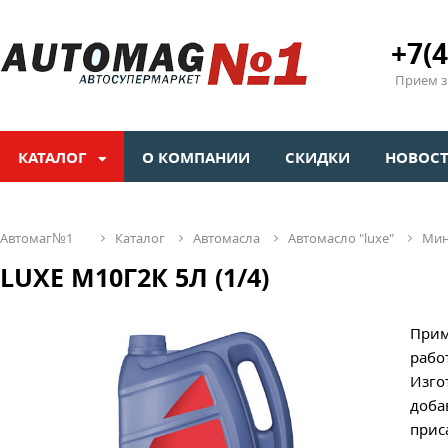
+7(4
Прием зв
КАТАЛОГ
О КОМПАНИИ
СКИДКИ
НОВОС
автомаг№1
каталог
автомасла
автомасло "luxе"
ми
LUXE М10Г2К 5Л (1/4)
Прим
рабо
Изго
доба
прис