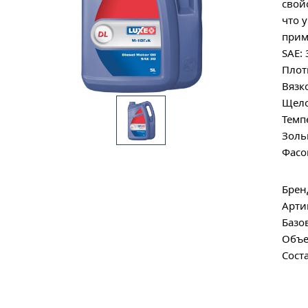
свой
что 
прим
SAE: 
Плот
Вязк
Щело
Темп
Золь
Фасов
Брен
Арти
Базо
Объе
Сост