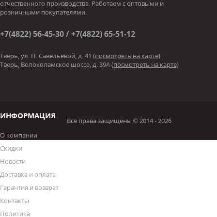
отчественного производства. Работаем с оптовыми и
розничными покупателями.
+7(4822) 56-45-30 / +7(4822) 65-51-12
Тверь, ул. П. Савельевой, д. 41
(посмотреть на карте)
Тверь, Волоколамское шоссе, д. 39А
(посмотреть на карте)
ИНФОРМАЦИЯ
Все права защищены © 2014 - 2026
О компании
Скидки
Новости
Доставка и оплата
Гарантия и возврат
Контакты
Политика