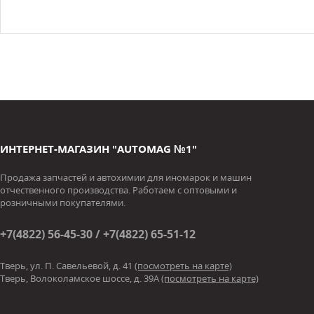
ИНТЕРНЕТ-МАГАЗИН "AUTOMAG №1"
Продажа запчастей и автохимии для иномарок и машин
отчественного производства. Работаем с оптовыми и
розничными покупателями.
+7(4822) 56-45-30 / +7(4822) 65-51-12
Тверь, ул. П. Савельевой, д. 41
(посмотреть на карте)
Тверь, Волоколамское шоссе, д. 39А
(посмотреть на карте)