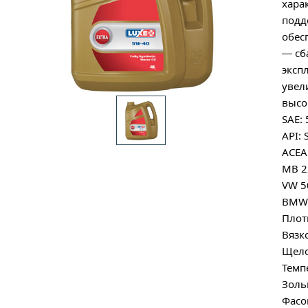
хара
подд
обес
— сб
эксп
увел
высо
SAE:
API:
ACEA
MB 2
VW 5
BMW 
Плот
Вязк
Щело
Темп
Золь
Фасов