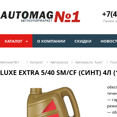
+7(4
Прием зв
КАТАЛОГ
О КОМПАНИИ
СКИДКИ
НОВОС
автомаг№1
каталог
автомасла
автомасло "luxе"
по
LUXE EXTRA 5/40 SM/CF (СИНТ) 4Л (
обес
тече
— га
режи
— об