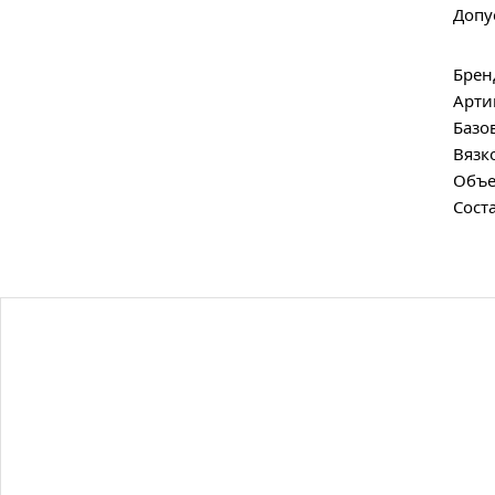
Допус
Брен
Арти
Базо
Вязк
Объе
Сост