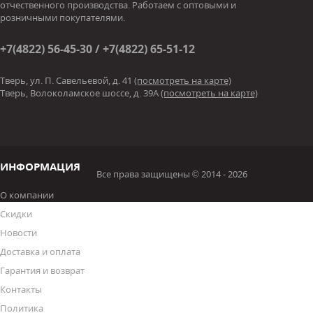
отчественного производства. Работаем с оптовыми и
розничными покупателями.
+7(4822) 56-45-30 / +7(4822) 65-51-12
Тверь, ул. П. Савельевой, д. 41
(посмотреть на карте)
Тверь, Волоколамское шоссе, д. 39А
(посмотреть на карте)
ИНФОРМАЦИЯ
Все права защищены © 2014 - 2026
О компании
Скидки
Новости
Доставка и оплата
Гарантия и возврат
Контакты
Политика