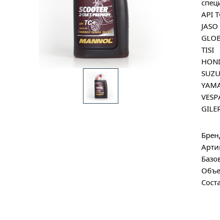
спец
API 
JASO
GLOB
TISI
HON
SUZU
YAM
VESP
GILE
Брен
Арти
Базо
Объе
Сост