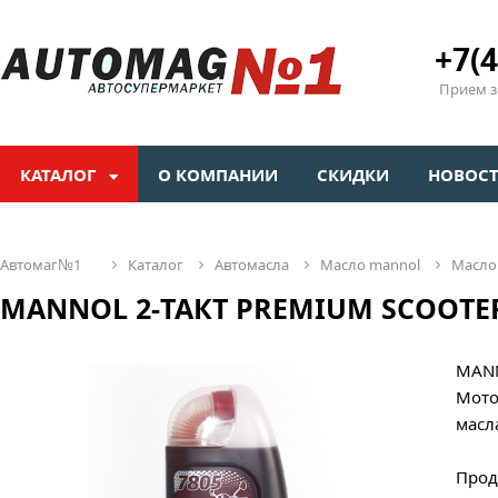
+7(4
Прием зв
КАТАЛОГ
О КОМПАНИИ
СКИДКИ
НОВОС
автомаг№1
каталог
автомасла
масло mannol
масл
MANNOL 2-ТАКТ PREMIUM SCOOTER (
MANN
Мото
масл
Прод