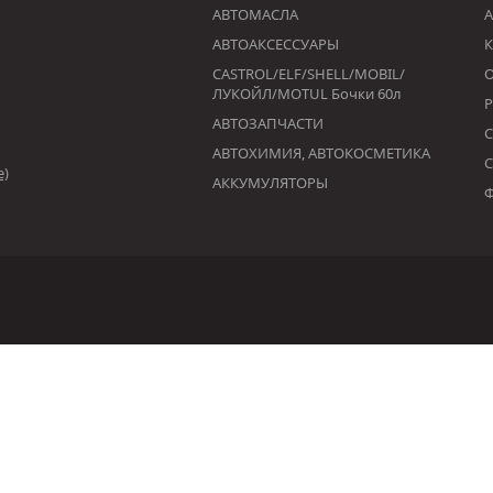
АВТОМАСЛА
А
АВТОАКСЕССУАРЫ
К
CASTROL/ELF/SHELL/MOBIL/
ЛУКОЙЛ/MOTUL Бочки 60л
АВТОЗАПЧАСТИ
АВТОХИМИЯ, АВТОКОСМЕТИКА
е)
АККУМУЛЯТОРЫ