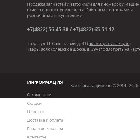
Продажа запчастей и автохимии для иномарок и машин
отчественного производства. Работаем с оптовыми и
розничными покупателями.
+7(4822) 56-45-30 / +7(4822) 65-51-12
Тверь, ул. П. Савельевой, д. 41
(посмотреть на карте)
Тверь, Волоколамское шоссе, д. 39А
(посмотреть на карт
ИНФОРМАЦИЯ
Все права защищены © 2014 - 2026
О компании
Скидки
Новости
Доставка и оплата
Гарантия и возврат
Контакты