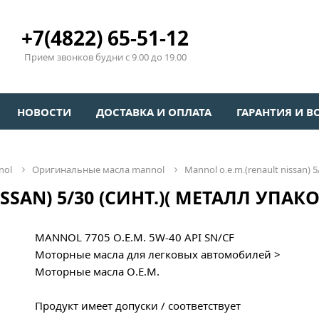
+7(4822) 65-51-12
Прием звонков будни с 9.00 до 19.00
НОВОСТИ
ДОСТАВКА И ОПЛАТА
ГАРАНТИЯ И В
nol
оригинальные масла mannol
mannol o.e.m.(renault nissan) 
SAN) 5/30 (СИНТ.)( МЕТАЛЛ УПАКОВ
MANNOL 7705 O.E.M. 5W-40 API SN/CF
Моторные масла для легковых автомобилей >
Моторные масла O.E.M.
Продукт имеет допуски / соответствует