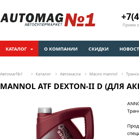
+7(4
Прием зв
КАТАЛОГ
О КОМПАНИИ
СКИДКИ
НОВОС
автомаг№1
каталог
автомасла
масло mannol
тран
MANNOL ATF DEXTON-II D (ДЛЯ АКПП
ANNO
Тран
Прод
спец