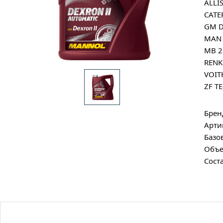
ALLI
CATE
GM D
MAN 
MB 2
RENK
VOIT
ZF T
Брен
Арти
Базо
Объе
Сост