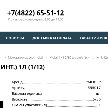
+7(4822) 65-51-12
Прием звонков будни с 9.00 до 19.00
НОВОСТИ
ДОСТАВКА И ОПЛАТА
ГАРАНТИЯ И В
l
моторное масло mobil
mobil 1 x1 5/30 sn/sm/cf (синт.) 1л (1/12)
ИНТ.) 1Л (1/12)
Бренд
"MOBIL"
Артикул
555017
Базовая единица
шт
Вязкость
5/30
Объем упаковки (л)
1