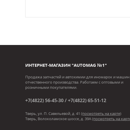
ИНТЕРНЕТ-МАГАЗИН "AUTOMAG №1"
Продажа запчастей и автохимии для иномарок и машин
отчественного производства. Работаем с оптовыми и
розничными покупателями.
+7(4822) 56-45-30 / +7(4822) 65-51-12
Тверь, ул. П. Савельевой, д. 41
(посмотреть на карте)
Тверь, Волоколамское шоссе, д. 39А
(посмотреть на карт