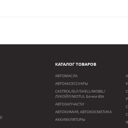
КАТАЛОГ ТОВАРОВ
АВТОМАСЛА
А
АВТОАКСЕССУАРЫ
К
CASTROL/ELF/SHELL/MOBIL/
ЛУКОЙЛ/MOTUL Бочки 60л
АВТОЗАПЧАСТИ
АВТОХИМИЯ, АВТОКОСМЕТИКА
е)
АККУМУЛЯТОРЫ