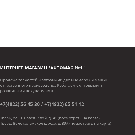
ИНТЕРНЕТ-МАГАЗИН "AUTOMAG №1"
Продажа запчастей и автохимии для иномарок и машин
отчественного производства. Работаем с оптовыми и
розничными покупателями.
+7(4822) 56-45-30 / +7(4822) 65-51-12
Тверь, ул. П. Савельевой, д. 41
(посмотреть на карте)
Тверь, Волоколамское шоссе, д. 39А
(посмотреть на карте)