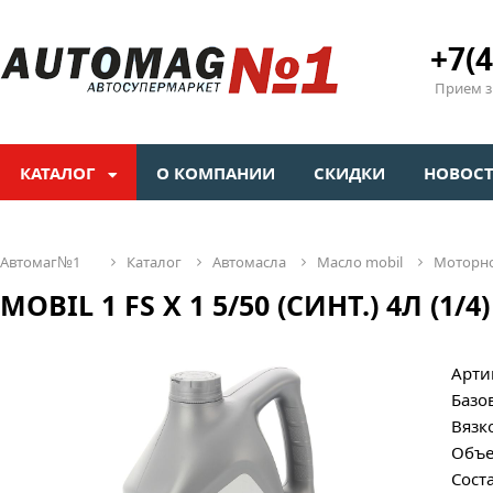
+7(4
Прием зв
КАТАЛОГ
О КОМПАНИИ
СКИДКИ
НОВОС
автомаг№1
каталог
автомасла
масло mobil
моторн
MOBIL 1 FS Х 1 5/50 (СИНТ.) 4Л (1/4
Арти
Базо
Вязк
Объе
Сост