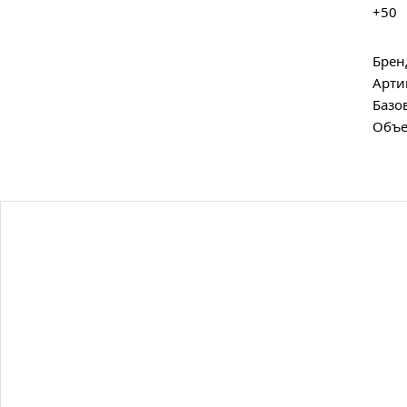
+50
Брен
Арти
Базо
Объе