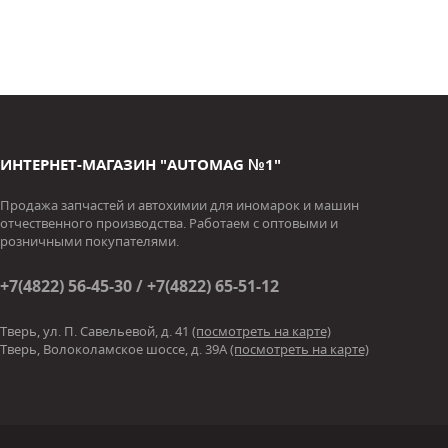
ИНТЕРНЕТ-МАГАЗИН "AUTOMAG №1"
Продажа запчастей и автохимии для иномарок и машин
отчественного производства. Работаем с оптовыми и
розничными покупателями.
+7(4822) 56-45-30 / +7(4822) 65-51-12
Тверь, ул. П. Савельевой, д. 41
(посмотреть на карте)
Тверь, Волоколамское шоссе, д. 39А
(посмотреть на карте)