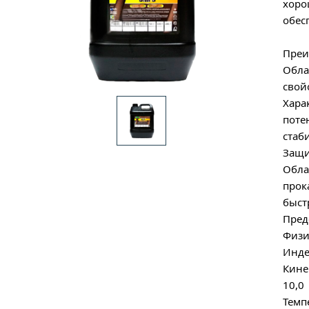
хоро
обес
Преи
Обла
свой
Хара
поте
стаб
Защи
Обла
прок
быст
Пред
Физи
Инде
Кине
10,0
Темп