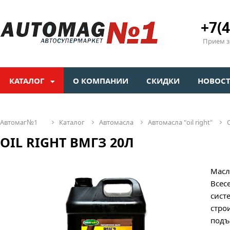
+7(4
Прием зв
КАТАЛОГ
О КОМПАНИИ
СКИДКИ
НОВОС
автомаг№1
каталог
автомасла
автомасла "oil right"
OIL RIGHT ВМГЗ 20Л
Масл
Всес
сист
стро
подъ