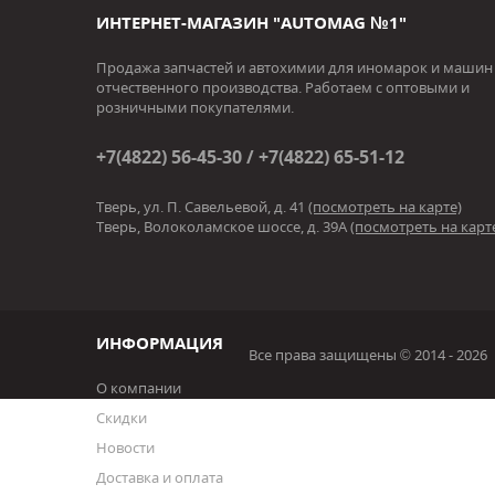
ИНТЕРНЕТ-МАГАЗИН "AUTOMAG №1"
Продажа запчастей и автохимии для иномарок и машин
отчественного производства. Работаем с оптовыми и
розничными покупателями.
+7(4822) 56-45-30 / +7(4822) 65-51-12
Тверь, ул. П. Савельевой, д. 41
(посмотреть на карте)
Тверь, Волоколамское шоссе, д. 39А
(посмотреть на карт
ИНФОРМАЦИЯ
Все права защищены © 2014 - 2026
О компании
Скидки
Новости
Доставка и оплата