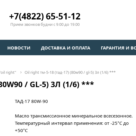
+7(4822) 65-51-12
Прием звонков будни с 9.00 до 19.00
НОВОСТИ
ДОСТАВКА И ОПЛАТА
ГАРАНТИЯ И В
oil right"
oil right тм-5-18 (тад-17) (80w90 / gl-5) 3л (1/6) ***
0W90 / GL-5) 3Л (1/6) ***
ТАД-17 80W-90
Масло трансмиссионное минеральное всесезонное.
Температурный интервал применения: от -25°C до
+50°C