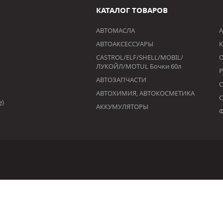
КАТАЛОГ ТОВАРОВ
АВТОМАСЛА
А
АВТОАКСЕССУАРЫ
К
CASTROL/ELF/SHELL/MOBIL/
ЛУКОЙЛ/MOTUL Бочки 60л
АВТОЗАПЧАСТИ
АВТОХИМИЯ, АВТОКОСМЕТИКА
е)
АККУМУЛЯТОРЫ