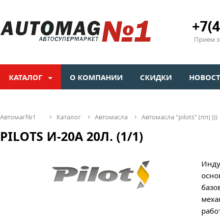
+7(4
Прием зв
КАТАЛОГ
О КОМПАНИИ
СКИДКИ
НОВОС
автомаг№1
каталог
автомасла
автомасла "pilots" (пп) )))
PILOTS И-20А 20Л. (1/1)
Инду
осно
базо
меха
рабо