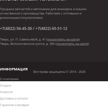
Продажа запчастей и автохимии для иномарок и машин
отчественного производства. Работаем с оптовыми и
розничными покупателями.
+7(4822) 56-45-30 / +7(4822) 65-51-12
Тверь, ул. П. Савельевой, д. 41
(посмотреть на карте)
Тверь, Волоколамское шоссе, д. 39А
(посмотреть на карте)
ИНФОРМАЦИЯ
Все права защищены © 2014 - 2026
О компании
Скидки
Новости
Доставка и оплата
Гарантия и возврат