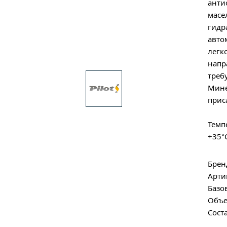
анти
масе
гидр
авто
легк
напр
треб
Мине
прис
Темп
+35°
Брен
Арти
Базо
Объе
Сост