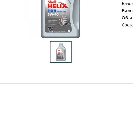
Базо
Вязк
Объе
Сост