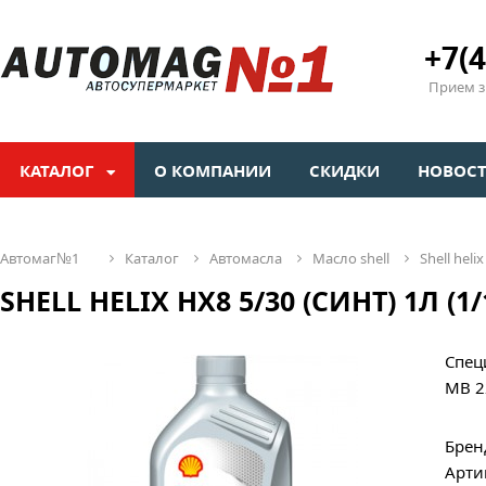
+7(4
Прием зв
КАТАЛОГ
О КОМПАНИИ
СКИДКИ
НОВОС
автомаг№1
каталог
автомасла
масло shell
shell hel
SHELL HELIX HX8 5/30 (СИНТ) 1Л (1/
Спец
MB 2
Брен
Арти