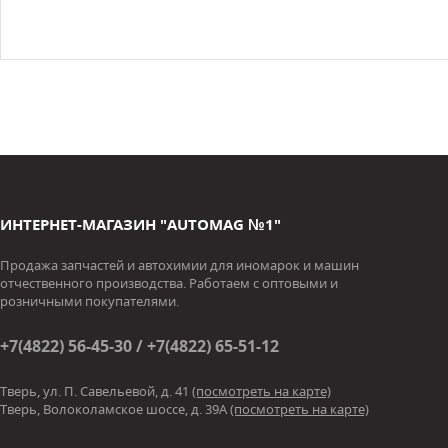
ИНТЕРНЕТ-МАГАЗИН "AUTOMAG №1"
Продажа запчастей и автохимии для иномарок и машин
отчественного производства. Работаем с оптовыми и
розничными покупателями.
+7(4822) 56-45-30 / +7(4822) 65-51-12
Тверь, ул. П. Савельевой, д. 41
(посмотреть на карте)
Тверь, Волоколамское шоссе, д. 39А
(посмотреть на карте)