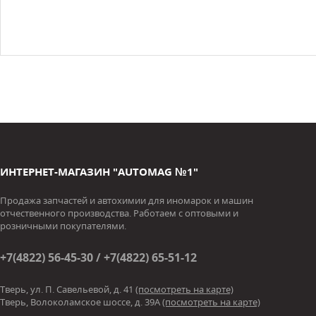
ИНТЕРНЕТ-МАГАЗИН "AUTOMAG №1"
Продажа запчастей и автохимии для иномарок и машин
отчественного производства. Работаем с оптовыми и
розничными покупателями.
+7(4822) 56-45-30 / +7(4822) 65-51-12
Тверь, ул. П. Савельевой, д. 41
(посмотреть на карте)
Тверь, Волоколамское шоссе, д. 39А
(посмотреть на карте)