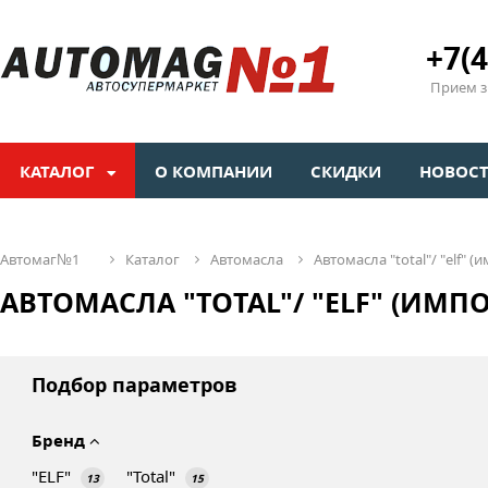
+7(4
Прием зв
КАТАЛОГ
О КОМПАНИИ
СКИДКИ
НОВОС
автомаг№1
каталог
автомасла
автомасла "total"/ "elf" (
АВТОМАСЛА "TOTAL"/ "ELF" (ИМПО
Подбор параметров
Бренд
"ELF"
"Total"
13
15