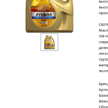
высо
высо
прои
ОБЛ
Масл
5W-4
совр
дизе
легк
груз
мате
эксп
Брен
Арти
Базо
Вязк
Объе