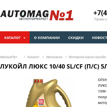
+7(4
Прием зв
КАТАЛОГ
О КОМПАНИИ
СКИДКИ
НОВОС
автомаг№1
каталог
автомасла
моторное масло лукойл
ЛУКОЙЛ ЛЮКС 10/40 SL/CF (П/С) 5Л
ОПИ
ЛУКО
10W-
полу
мото