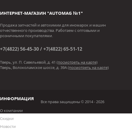
ИНТЕРНЕТ-МАГАЗИН "AUTOMAG №1"
Продажа запчастей и автохимии для иномарок и машин
отчественного производства. Работаем с оптовыми и
розничными покупателями.
+7(4822) 56-45-30 / +7(4822) 65-51-12
Тверь, ул. П. Савельевой, д. 41
(посмотреть на карте)
Тверь, Волоколамское шоссе, д. 39А
(посмотреть на карте)
ИНФОРМАЦИЯ
Все права защищены © 2014 - 2026
О компании
Скидки
Новости