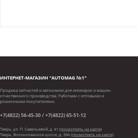
ИНТЕРНЕТ-МАГАЗИН "AUTOMAG №1"
Продажа запчастей и автохимии для иномарок и машин
отчественного производства. Работаем с оптовыми и
розничными покупателями.
+7(4822) 56-45-30 / +7(4822) 65-51-12
Тверь, ул. П. Савельевой, д. 41
(посмотреть на карте)
Тверь, Волоколамское шоссе, д. 39А
(посмотреть на карте)