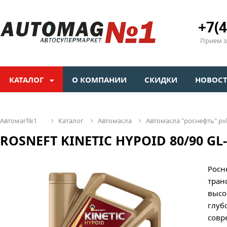
+7(4
Прием зв
КАТАЛОГ
О КОМПАНИИ
СКИДКИ
НОВОС
автомаг№1
каталог
автомасла
автомасла "роснефть" pv
ROSNEFT KINETIC HYPOID 80/90 GL-5
Росн
тран
высо
глуб
совр