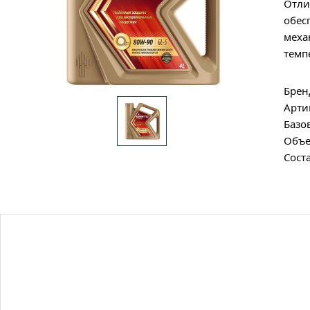
Отли
обес
меха
темп
Брен
Арти
Базо
Объе
Сост