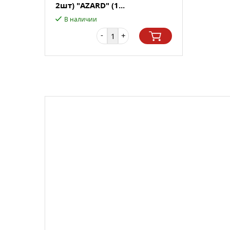
2шт) "AZARD" (1...
В наличии
-
+