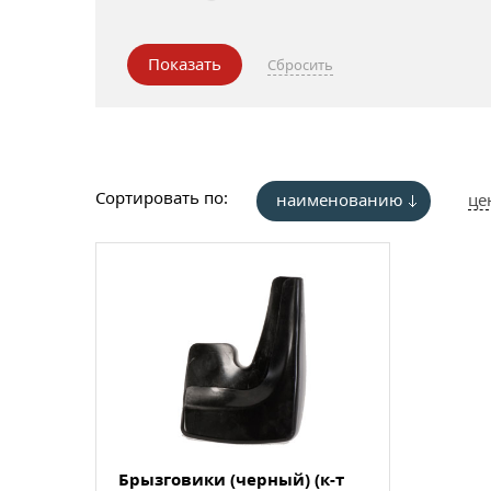
Сортировать по:
наименованию
це
Брызговики (черный) (к-т