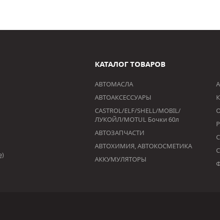
КАТАЛОГ ТОВАРОВ
АВТОМАСЛА
А
АВТОАКСЕССУАРЫ
К
CASTROL/ELF/SHELL/MOBIL/
ЛУКОЙЛ/MOTUL Бочки 60л
АВТОЗАПЧАСТИ
АВТОХИМИЯ, АВТОКОСМЕТИКА
е)
АККУМУЛЯТОРЫ