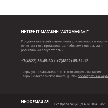
ИНТЕРНЕТ-МАГАЗИН "AUTOMAG №1"
Продажа запчастей и автохимии для иномарок и машин
отчественного производства. Работаем с оптовыми и
розничными покупателями.
+7(4822) 56-45-30 / +7(4822) 65-51-12
Тверь, ул. П. Савельевой, д. 41
(посмотреть на карте)
Тверь, Волоколамское шоссе, д. 39А
(посмотреть на карт
ИНФОРМАЦИЯ
Все права защищены © 2014 - 2026