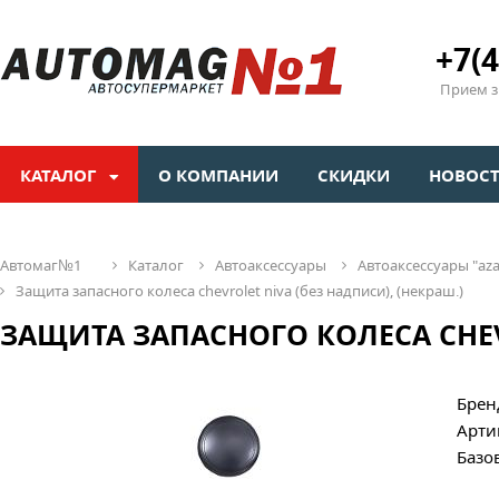
+7(4
Прием зв
КАТАЛОГ
О КОМПАНИИ
СКИДКИ
НОВОС
автомаг№1
каталог
автоаксессуары
автоаксессуары "az
защита запасного колеса chevrolet niva (без надписи), (некраш.)
ЗАЩИТА ЗАПАСНОГО КОЛЕСА CHEVR
Брен
Арти
Базо