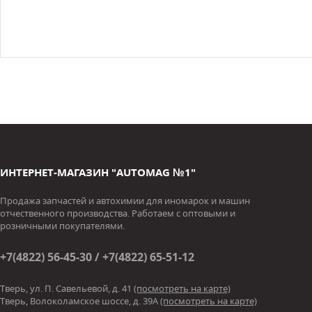
ИНТЕРНЕТ-МАГАЗИН "AUTOMAG №1"
Продажа запчастей и автохимии для иномарок и машин
отчественного производства. Работаем с оптовыми и
розничными покупателями.
+7(4822) 56-45-30 / +7(4822) 65-51-12
Тверь, ул. П. Савельевой, д. 41
(посмотреть на карте)
Тверь, Волоколамское шоссе, д. 39А
(посмотреть на карте)