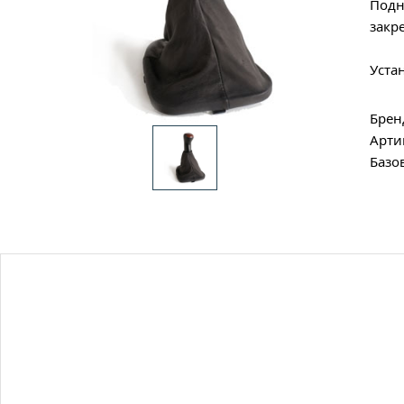
Подн
закр
Уста
Брен
Арти
Базо