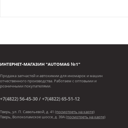
ИНТЕРНЕТ-МАГАЗИН "AUTOMAG №1"
Продажа запчастей и автохимии для иномарок и машин
отчественного производства. Работаем с оптовыми и
розничными покупателями.
+7(4822) 56-45-30 / +7(4822) 65-51-12
Тверь, ул. П. Савельевой, д. 41
(посмотреть на карте)
Тверь, Волоколамское шоссе, д. 39А
(посмотреть на карте)