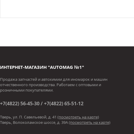
ИНТЕРНЕТ-МАГАЗИН "AUTOMAG №1"
Продажа запчастей и автохимии для иномарок и машин
отчественного производства. Работаем с оптовыми и
розничными покупателями.
+7(4822) 56-45-30 / +7(4822) 65-51-12
Тверь, ул. П. Савельевой, д. 41
(посмотреть на карте)
Тверь, Волоколамское шоссе, д. 39А
(посмотреть на карте)