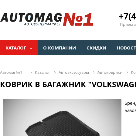
+7(4
Прием зв
КАТАЛОГ
О КОМПАНИИ
СКИДКИ
НОВОС
автомаг№1
каталог
автоаксессуары
автоковрики
к
КОВРИК В БАГАЖНИК "VOLKSWAGEN 
Брен
Базо