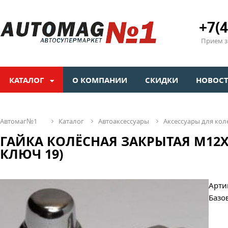
+7(4
Прием зв
КАТАЛОГ
О КОМПАНИИ
СКИДКИ
НОВОС
автомаг№1
каталог
автоаксессуары
аксессуары для кол
ГАЙКА КОЛЁСНАЯ ЗАКРЫТАЯ М12Х
КЛЮЧ 19)
Арти
Базо