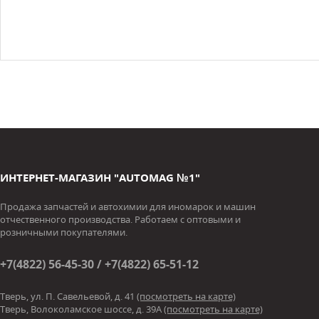
ИНТЕРНЕТ-МАГАЗИН "AUTOMAG №1"
Продажа запчастей и автохимии для иномарок и машин
отчественного производства. Работаем с оптовыми и
розничными покупателями.
+7(4822) 56-45-30 / +7(4822) 65-51-12
Тверь, ул. П. Савельевой, д. 41
(посмотреть на карте)
Тверь, Волоколамское шоссе, д. 39А
(посмотреть на карте)