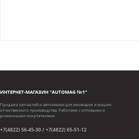
ИНТЕРНЕТ-МАГАЗИН "AUTOMAG №1"
Продажа запчастей и автохимии для иномарок и машин
отчественного производства. Работаем с оптовыми и
розничными покупателями.
+7(4822) 56-45-30 / +7(4822) 65-51-12