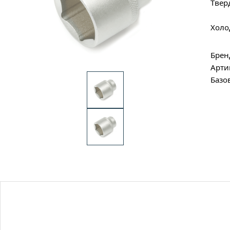
Твер
Холо
Брен
Арти
Базо