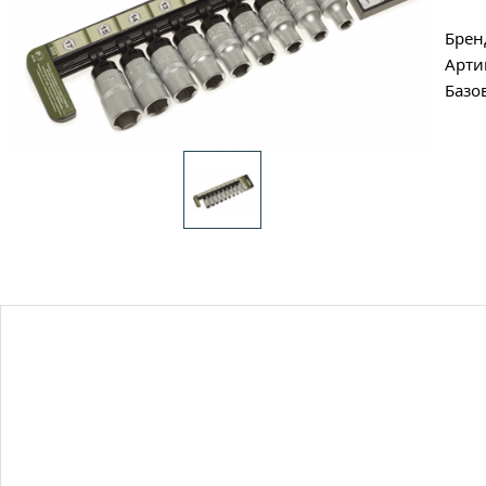
Брен
Арти
Базо