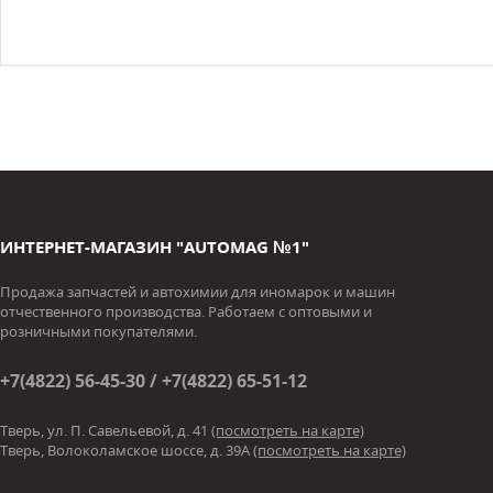
ИНТЕРНЕТ-МАГАЗИН "AUTOMAG №1"
Продажа запчастей и автохимии для иномарок и машин
отчественного производства. Работаем с оптовыми и
розничными покупателями.
+7(4822) 56-45-30 / +7(4822) 65-51-12
Тверь, ул. П. Савельевой, д. 41
(посмотреть на карте)
Тверь, Волоколамское шоссе, д. 39А
(посмотреть на карте)