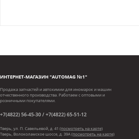
ИНТЕРНЕТ-МАГАЗИН "AUTOMAG №1"
Продажа запчастей и автохимии для иномарок и машин
отчественного производства. Работаем с оптовыми и
розничными покупателями.
+7(4822) 56-45-30 / +7(4822) 65-51-12
Тверь, ул. П. Савельевой, д. 41
(посмотреть на карте)
Тверь, Волоколамское шоссе, д. 39А
(посмотреть на карте)