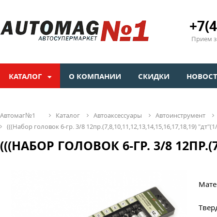
+7(4
Прием зв
КАТАЛОГ
О КОМПАНИИ
СКИДКИ
НОВОС
автомаг№1
каталог
автоаксессуары
автоинструмент
(((набор головок 6-гр. 3/8 12пр.(7,8,10,11,12,13,14,15,16,17,18,19) "дт"(1
(((НАБОР ГОЛОВОК 6-ГР. 3/8 12ПР.(7,8
Мате
Твер