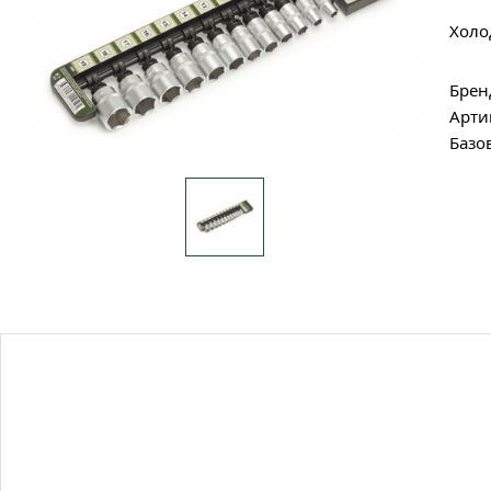
Холо
Брен
Арти
Базо