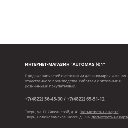
ИНТЕРНЕТ-МАГАЗИН "AUTOMAG №1"
Продажа запчастей и автохимии для иномарок и машин
отчественного производства. Работаем с оптовыми и
розничными покупателями.
+7(4822) 56-45-30 / +7(4822) 65-51-12
Тверь, ул. П. Савельевой, д. 41
(посмотреть на карте)
Тверь, Волоколамское шоссе, д. 39А
(посмотреть на карт