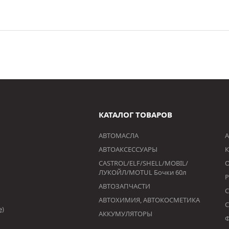
КАТАЛОГ ТОВАРОВ
АВТОМАСЛА
А
АВТОАКСЕССУАРЫ
К
CASTROL/ELF/SHELL/MOBIL/
ЛУКОЙЛ/MOTUL Бочки 60л
АВТОЗАПЧАСТИ
АВТОХИМИЯ, АВТОКОСМЕТИКА
е)
АККУМУЛЯТОРЫ