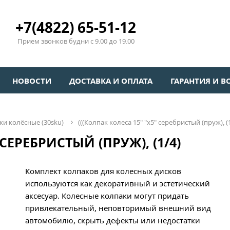
+7(4822) 65-51-12
Прием звонков будни с 9.00 до 19.00
НОВОСТИ
ДОСТАВКА И ОПЛАТА
ГАРАНТИЯ И В
аки колёсные (30sku)
(((колпак колеса 15" "х5" серебристый (пруж), (
 СЕРЕБРИСТЫЙ (ПРУЖ), (1/4)
Комплект колпаков для колесных дисков
используются как декоративный и эстетический
аксесуар. Колесные колпаки могут придать
привлекательный, неповторимый внешний вид
автомобилю, скрыть дефекты или недостатки