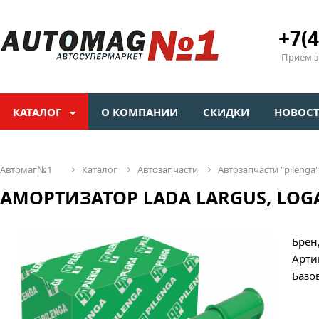
+7(4
Прием зв
КАТАЛОГ
О КОМПАНИИ
СКИДКИ
НОВОС
автомаг№1
каталог
автозапчасти
автозапчасти "pilenga"
АМОРТИЗАТОР LADA LARGUS, LOGA
Брен
Арти
Базо