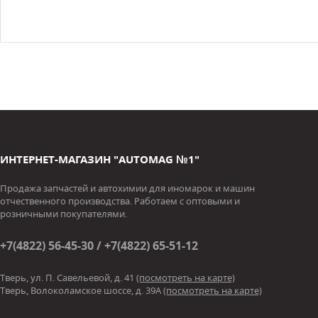
ИНТЕРНЕТ-МАГАЗИН "AUTOMAG №1"
Продажа запчастей и автохимии для иномарок и машин
отчественного производства. Работаем с оптовыми и
розничными покупателями.
+7(4822) 56-45-30 / +7(4822) 65-51-12
Тверь, ул. П. Савельевой, д. 41
(посмотреть на карте)
Тверь, Волоколамское шоссе, д. 39А
(посмотреть на карте)