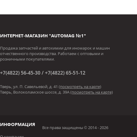
ИНТЕРНЕТ-МАГАЗИН "AUTOMAG №1"
Продажа запчастей и автохимии для иномарок и машин
отчественного производства. Работаем с оптовыми и
розничными покупателями.
+7(4822) 56-45-30 / +7(4822) 65-51-12
Тверь, ул. П. Савельевой, д. 41
(посмотреть на карте)
Тверь, Волоколамское шоссе, д. 39А
(посмотреть на карте)
ИНФОРМАЦИЯ
Все права защищены © 2014 - 2026
О компании