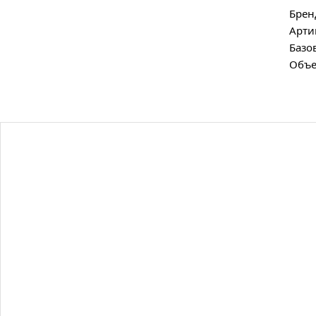
Брен
Арти
Базо
Объе