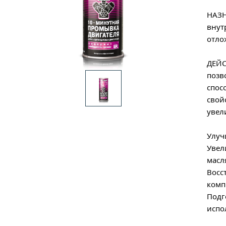
НАЗН
внут
отло
ДЕЙС
позв
спос
свой
увел
Улуч
Увел
масл
Восс
комп
Подг
испо