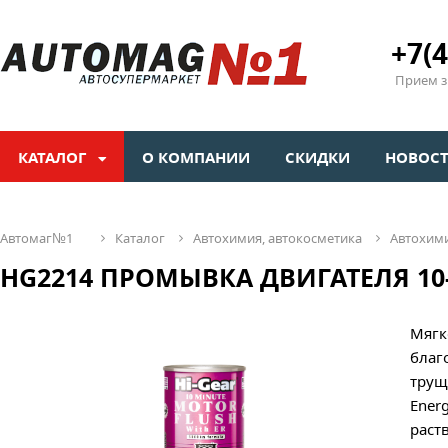
+7(4
Прием зв
КАТАЛОГ
О КОМПАНИИ
СКИДКИ
НОВОС
автомаг№1
каталог
автохимия, автокосметика
автохим
HG2214 ПРОМЫВКА ДВИГАТЕЛЯ 10-М
Мягк
благ
трущ
Ener
раст