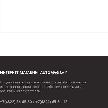
ИНТЕРНЕТ-МАГАЗИН "AUTOMAG №1"
Продажа запчастей и автохимии для иномарок и машин
отчественного производства. Работаем с оптовыми и
розничными покупателями.
+7(4822) 56-45-30 / +7(4822) 65-51-12