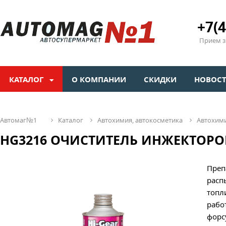
+7(4
Прием зв
КАТАЛОГ
О КОМПАНИИ
СКИДКИ
НОВОС
автомаг№1
каталог
автохимия, автокосметика
автохим
HG3216 ОЧИСТИТЕЛЬ ИНЖЕКТОРОВ 
Преп
расп
топл
рабо
форс