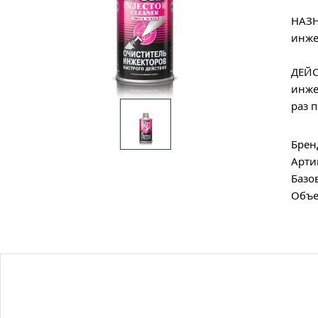
НАЗН
инже
ДЕЙС
инже
раз 
Брен
Арти
Базо
Объе