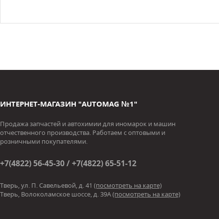
ИНТЕРНЕТ-МАГАЗИН "AUTOMAG №1"
Продажа запчастей и автохимии для иномарок и машин
отчественного производства. Работаем с оптовыми и
розничными покупателями.
+7(4822) 56-45-30 / +7(4822) 65-51-12
Тверь, ул. П. Савельевой, д. 41
(посмотреть на карте)
Тверь, Волоколамское шоссе, д. 39А
(посмотреть на карте)