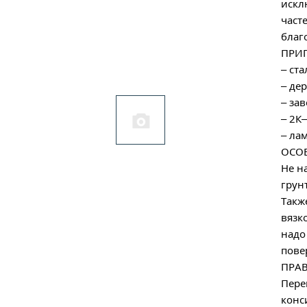
искл
част
благ
ПРИГ
– ста
– де
– за
– 2К
– ла
ОСОБ
Не н
грун
Такж
вязк
надо
пове
ПРА
Пере
конс