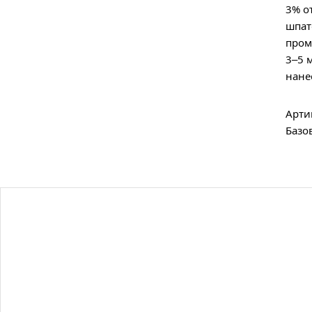
3% о
шпат
пром
3–5 
нане
Арти
Базо