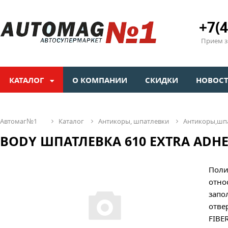
+7(4
Прием зв
КАТАЛОГ
О КОМПАНИИ
СКИДКИ
НОВОС
автомаг№1
каталог
антикоры, шпатлевки
антикоры,шп
BODY ШПАТЛЕВКА 610 EXTRA ADHES
Поли
отно
запо
отве
FIBE