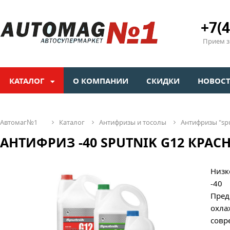
+7(4
Прием зв
КАТАЛОГ
О КОМПАНИИ
СКИДКИ
НОВОС
автомаг№1
каталог
антифризы и тосолы
антифризы "sp
АНТИФРИЗ -40 SPUTNIK G12 КРАСН
Низк
-40
Пред
охла
совр