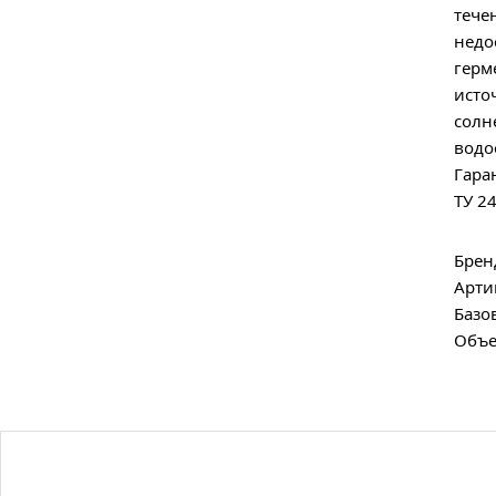
тече
недо
герм
исто
солн
водо
Гара
ТУ 2
Брен
Арти
Базо
Объе