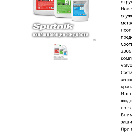
окру
Нове
служ
мета
неоп
пред
Соот
3306
комп
Volvo
Сост
анти
крас
Инст
жидк
по э
Вним
защи
При 