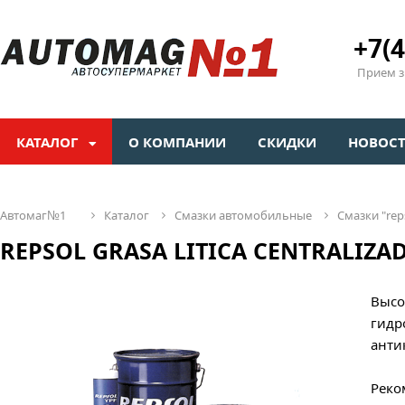
+7(4
Прием зв
КАТАЛОГ
О КОМПАНИИ
СКИДКИ
НОВОС
автомаг№1
каталог
смазки автомобильные
смазки "rep
REPSOL GRASA LITICA CENTRALIZADO
Высо
гидр
анти
Реко