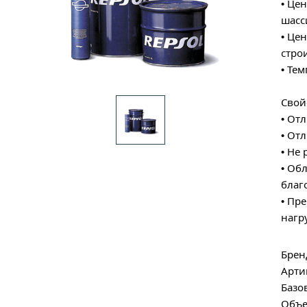
• Це
шасс
• Це
стро
• Те
Свой
• От
• От
• Не
• Об
благ
• Пр
нагр
Брен
Арти
Базо
Объе