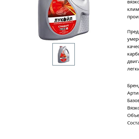
вязк
клим
прои
Пред
умер
каче
карб
двиг
легк
Брен
Арти
Базо
Вязк
Объе
Сост