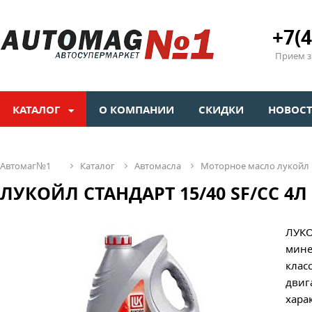
+7(4
Прием зв
КАТАЛОГ
О КОМПАНИИ
СКИДКИ
НОВОС
автомаг№1
каталог
автомасла
моторное масло лукойл
ЛУКОЙЛ СТАНДАРТ 15/40 SF/CC 4Л (
ЛУКО
мине
клас
двиг
хара