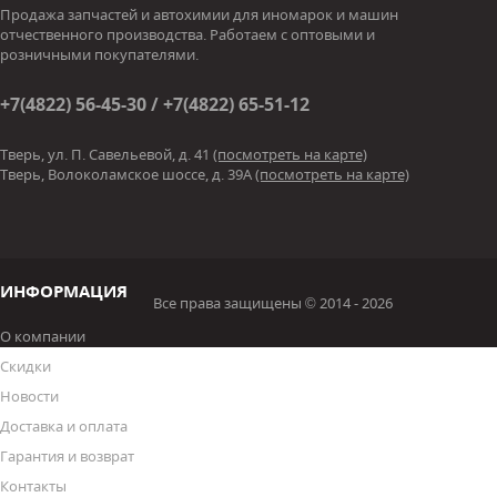
Продажа запчастей и автохимии для иномарок и машин
отчественного производства. Работаем с оптовыми и
розничными покупателями.
+7(4822) 56-45-30 / +7(4822) 65-51-12
Тверь, ул. П. Савельевой, д. 41
(посмотреть на карте)
Тверь, Волоколамское шоссе, д. 39А
(посмотреть на карте)
ИНФОРМАЦИЯ
Все права защищены © 2014 - 2026
О компании
Скидки
Новости
Доставка и оплата
Гарантия и возврат
Контакты