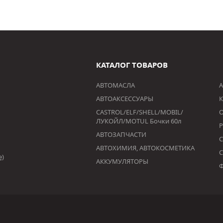
КАТАЛОГ ТОВАРОВ
АВТОМАСЛА
А
АВТОАКСЕССУАРЫ
К
CASTROL/ELF/SHELL/MOBIL/
ЛУКОЙЛ/MOTUL Бочки 60л
АВТОЗАПЧАСТИ
АВТОХИМИЯ, АВТОКОСМЕТИКА
е)
АККУМУЛЯТОРЫ