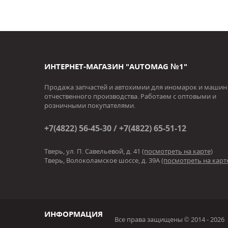
ИНТЕРНЕТ-МАГАЗИН "AUTOMAG №1"
Продажа запчастей и автохимии для иномарок и машин
отчественного производства. Работаем с оптовыми и
розничными покупателями.
+7(4822) 56-45-30 / +7(4822) 65-51-12
Тверь, ул. П. Савельевой, д. 41
(посмотреть на карте)
Тверь, Волоколамское шоссе, д. 39А
(посмотреть на карт
ИНФОРМАЦИЯ
Все права защищены © 2014 - 2026