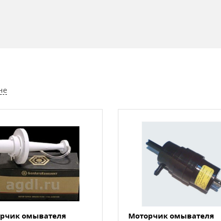
не
рчик омывателя
Моторчик омывателя