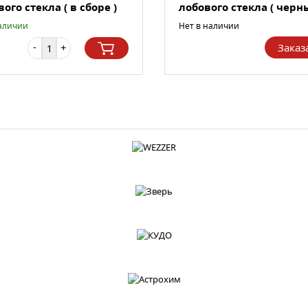
ого стекла ( в сборе )
лобового стекла ( черн
.
ВАЗ 2...
аличии
Нет в наличии
-
+
Заказ