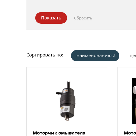
Сортировать по:
наименованию
це
Моторчик омывателя
Мото