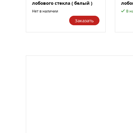
лобового стекла ( белый )
лобов
ВАЗ 2...
ВАЗ..
Нет в наличии
В н
Заказать