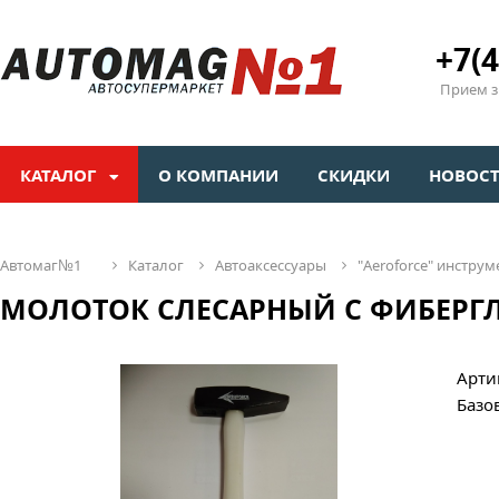
+7(4
Прием зв
КАТАЛОГ
О КОМПАНИИ
СКИДКИ
НОВОС
автомаг№1
каталог
автоаксессуары
"aeroforсe" инстр
МОЛОТОК СЛЕСАРНЫЙ С ФИБЕРГЛ
Арти
Базо