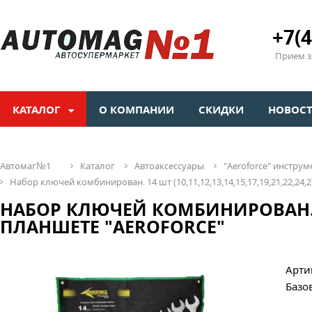
+7(4
Прием зв
КАТАЛОГ
О КОМПАНИИ
СКИДКИ
НОВОС
автомаг№1
каталог
автоаксессуары
"aeroforсe" инстр
набор ключей комбинирован. 14 шт (10,11,12,13,14,15,17,19,21,22,24,2
НАБОР КЛЮЧЕЙ КОМБИНИРОВАН. 14 ШТ
ПЛАНШЕТЕ "AEROFORCE"
Арти
Базо