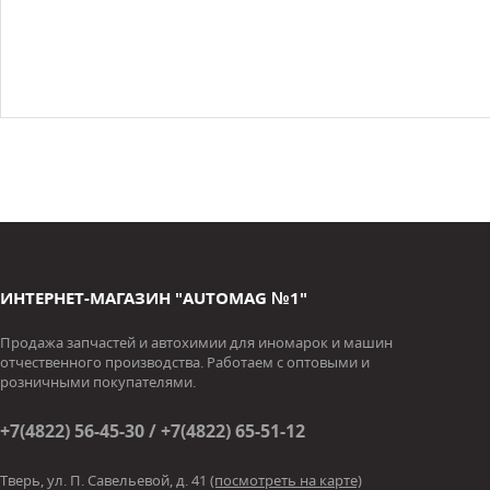
ИНТЕРНЕТ-МАГАЗИН "AUTOMAG №1"
Продажа запчастей и автохимии для иномарок и машин
отчественного производства. Работаем с оптовыми и
розничными покупателями.
+7(4822) 56-45-30 / +7(4822) 65-51-12
Тверь, ул. П. Савельевой, д. 41
(посмотреть на карте)