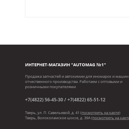
ИНТЕРНЕТ-МАГАЗИН "AUTOMAG №1"
Продажа запчастей и автохимии для иномарок и машин
отчественного производства. Работаем с оптовыми и
розничными покупателями.
+7(4822) 56-45-30 / +7(4822) 65-51-12
Тверь, ул. П. Савельевой, д. 41
(посмотреть на карте)
Тверь, Волоколамское шоссе, д. 39А
(посмотреть на карт