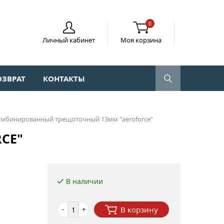
0
Личный кабинет
Моя корзина
ОЗВРАТ
КОНТАКТЫ
омбинированный трещоточный 13мм "aeroforce"
CE"
В наличии
-
+
В корзину