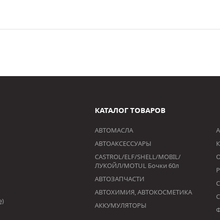
КАТАЛОГ ТОВАРОВ
АВТОМАСЛА
А
АВТОАКСЕССУАРЫ
К
CASTROL/ELF/SHELL/MOBIL/
ЛУКОЙЛ/MOTUL Бочки 60л
АВТОЗАПЧАСТИ
АВТОХИМИЯ, АВТОКОСМЕТИКА
е)
АККУМУЛЯТОРЫ