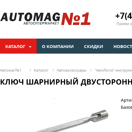
+7(4
Прием зв
КАТАЛОГ
О КОМПАНИИ
СКИДКИ
НОВОС
автомаг№1
каталог
автоаксессуары
"aeroforсe" инстр
КЛЮЧ ШАРНИРНЫЙ ДВУСТОРОННИ
Арти
Базо