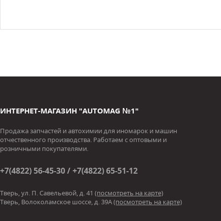
ИНТЕРНЕТ-МАГАЗИН "AUTOMAG №1"
Продажа запчастей и автохимии для иномарок и машин
отчественного производства. Работаем с оптовыми и
розничными покупателями.
+7(4822) 56-45-30 / +7(4822) 65-51-12
Тверь, ул. П. Савельевой, д. 41
(посмотреть на карте)
Тверь, Волоколамское шоссе, д. 39А
(посмотреть на карте)