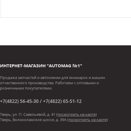
ИНТЕРНЕТ-МАГАЗИН "AUTOMAG №1"
Продажа запчастей и автохимии для иномарок и машин
отчественного производства. Работаем с оптовыми и
розничными покупателями.
+7(4822) 56-45-30 / +7(4822) 65-51-12
Тверь, ул. П. Савельевой, д. 41
(посмотреть на карте)
Тверь, Волоколамское шоссе, д. 39А
(посмотреть на карте)