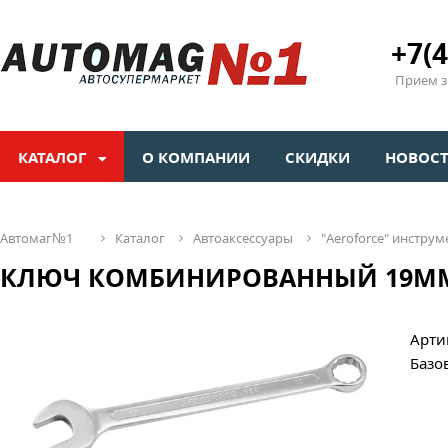
+7(4
Прием зв
КАТАЛОГ
О КОМПАНИИ
СКИДКИ
НОВОС
автомаг№1
каталог
автоаксессуары
"aeroforсe" инстр
КЛЮЧ КОМБИНИРОВАННЫЙ 19ММ
Арти
Базо