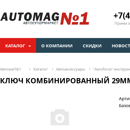
+7(4
Прием зв
КАТАЛОГ
О КОМПАНИИ
СКИДКИ
НОВОС
автомаг№1
каталог
автоаксессуары
"aeroforсe" инстр
КЛЮЧ КОМБИНИРОВАННЫЙ 29ММ
Арти
Базо