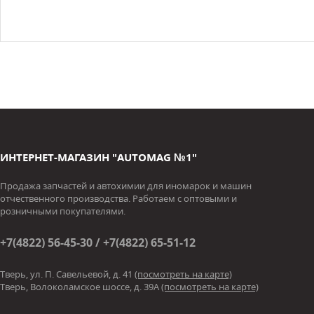
ИНТЕРНЕТ-МАГАЗИН "AUTOMAG №1"
Продажа запчастей и автохимии для иномарок и машин
отчественного производства. Работаем с оптовыми и
розничными покупателями.
+7(4822) 56-45-30 / +7(4822) 65-51-12
Тверь, ул. П. Савельевой, д. 41
(посмотреть на карте)
Тверь, Волоколамское шоссе, д. 39А
(посмотреть на карте)