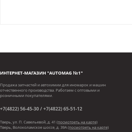
ИНТЕРНЕТ-МАГАЗИН "AUTOMAG №1"
Продажа запчастей и автохимии для иномарок и машин
отчественного производства. Работаем с оптовыми и
розничными покупателями.
+7(4822) 56-45-30 / +7(4822) 65-51-12
Тверь, ул. П. Савельевой, д. 41
(посмотреть на карте)
Тверь, Волоколамское шоссе, д. 39А
(посмотреть на карте)