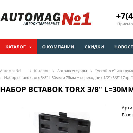
+7(4
Прием зв
КАТАЛОГ
О КОМПАНИИ
СКИДКИ
НОВОС
автомаг№1
каталог
автоаксессуары
"aeroforсe" инстр
набор вставок torx 3/8" l=30мм и 75мм + переходник 1/2"х3/8" 17пр. "
НАБОР ВСТАВОК TORX 3/8" L=30ММ
Арти
Базо