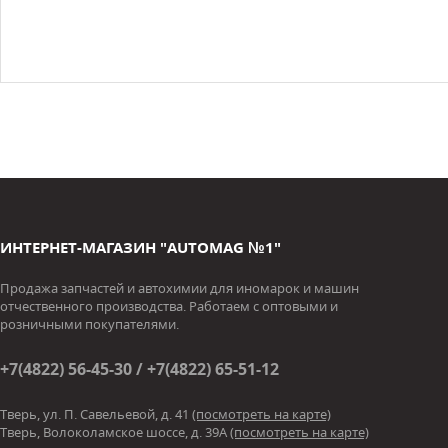
ИНТЕРНЕТ-МАГАЗИН "AUTOMAG №1"
Продажа запчастей и автохимии для иномарок и машин
отчественного производства. Работаем с оптовыми и
розничными покупателями.
+7(4822) 56-45-30 / +7(4822) 65-51-12
Тверь, ул. П. Савельевой, д. 41
(посмотреть на карте)
Тверь, Волоколамское шоссе, д. 39А
(посмотреть на карте)