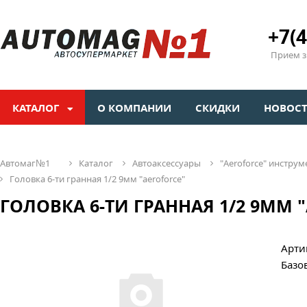
+7(4
Прием зв
КАТАЛОГ
О КОМПАНИИ
СКИДКИ
НОВОС
автомаг№1
каталог
автоаксессуары
"aeroforсe" инстр
головка 6-ти гранная 1/2 9мм "aeroforce"
ГОЛОВКА 6-ТИ ГРАННАЯ 1/2 9ММ 
Арти
Базо