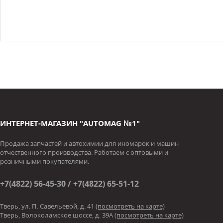
ИНТЕРНЕТ-МАГАЗИН "AUTOMAG №1"
Продажа запчастей и автохимии для иномарок и машин
отчественного производства. Работаем с оптовыми и
розничными покупателями.
+7(4822) 56-45-30 / +7(4822) 65-51-12
Тверь, ул. П. Савельевой, д. 41
(посмотреть на карте)
Тверь, Волоколамское шоссе, д. 39А
(посмотреть на карте)