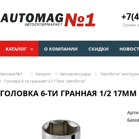
+7(4
Прием зв
КАТАЛОГ
О КОМПАНИИ
СКИДКИ
НОВОС
автомаг№1
каталог
автоаксессуары
"aeroforсe" инстр
головка 6-ти гранная 1/2 17мм "aeroforce"
ГОЛОВКА 6-ТИ ГРАННАЯ 1/2 17ММ
Арти
Базо