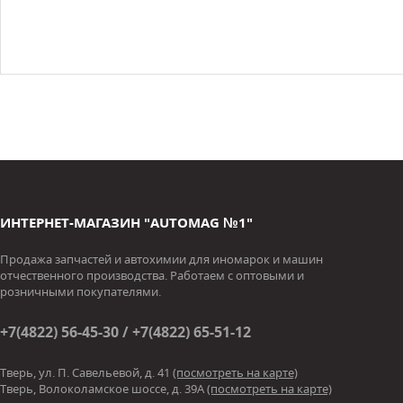
ИНТЕРНЕТ-МАГАЗИН "AUTOMAG №1"
Продажа запчастей и автохимии для иномарок и машин
отчественного производства. Работаем с оптовыми и
розничными покупателями.
+7(4822) 56-45-30 / +7(4822) 65-51-12
Тверь, ул. П. Савельевой, д. 41
(посмотреть на карте)
Тверь, Волоколамское шоссе, д. 39А
(посмотреть на карте)