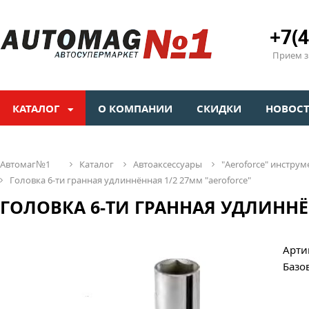
+7(4
Прием зв
КАТАЛОГ
О КОМПАНИИ
СКИДКИ
НОВОС
автомаг№1
каталог
автоаксессуары
"aeroforсe" инстр
головка 6-ти гранная удлиннённая 1/2 27мм "aeroforce"
ГОЛОВКА 6-ТИ ГРАННАЯ УДЛИННЁ
Арти
Базо