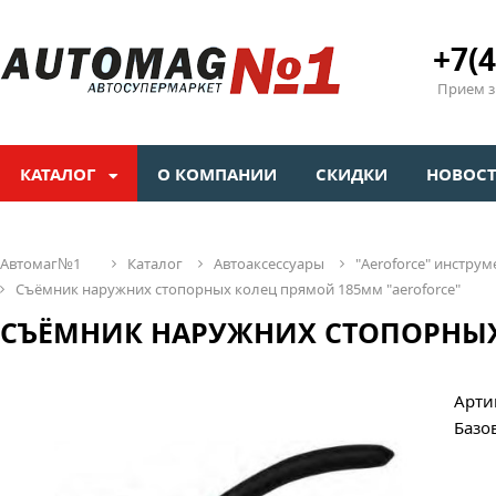
+7(4
Прием зв
КАТАЛОГ
О КОМПАНИИ
СКИДКИ
НОВОС
автомаг№1
каталог
автоаксессуары
"aeroforсe" инстр
съёмник наружних стопорных колец прямой 185мм "aeroforce"
СЪЁМНИК НАРУЖНИХ СТОПОРНЫХ
Арти
Базо