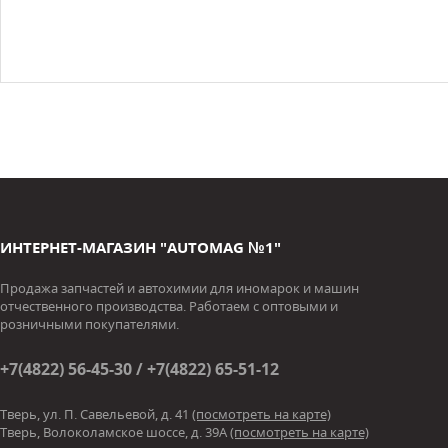
ИНТЕРНЕТ-МАГАЗИН "AUTOMAG №1"
Продажа запчастей и автохимии для иномарок и машин
отчественного производства. Работаем с оптовыми и
розничными покупателями.
+7(4822) 56-45-30 / +7(4822) 65-51-12
Тверь, ул. П. Савельевой, д. 41
(посмотреть на карте)
Тверь, Волоколамское шоссе, д. 39А
(посмотреть на карте)