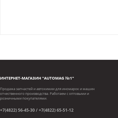
ИНТЕРНЕТ-МАГАЗИН "AUTOMAG №1"
Продажа запчастей и автохимии для иномарок и машин
отчественного производства. Работаем с оптовыми и
розничными покупателями.
+7(4822) 56-45-30 / +7(4822) 65-51-12