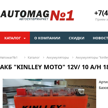
+7(4
Прием зв
КАТАЛОГ
О КОМПАНИИ
СКИДКИ
НОВОС
автомаг№1
каталог
аккумуляторы
аккумуляторы "kinlle
АКБ "KINLLEY MOTO" 12V/ 10 A/H 18
Арти
Базо