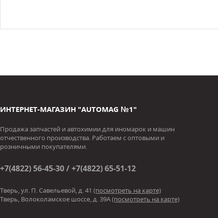
ИНТЕРНЕТ-МАГАЗИН "AUTOMAG №1"
Продажа запчастей и автохимии для иномарок и машин
отчественного производства. Работаем с оптовыми и
розничными покупателями.
+7(4822) 56-45-30 / +7(4822) 65-51-12
Тверь, ул. П. Савельевой, д. 41
(посмотреть на карте)
Тверь, Волоколамское шоссе, д. 39А
(посмотреть на карте)