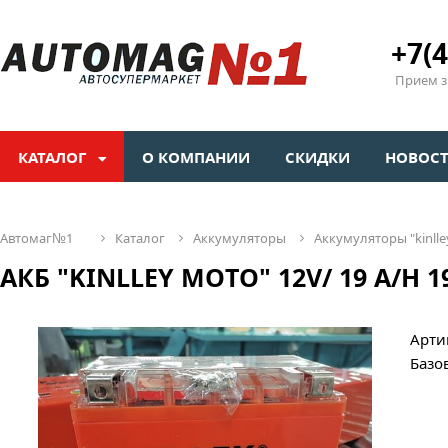
+7(4
Прием зв
КАТАЛОГ
О КОМПАНИИ
СКИДКИ
НОВОС
автомаг№1
каталог
аккумуляторы
аккумуляторы "kinlle
АКБ "KINLLEY MOTO" 12V/ 19 A/H 19
Арти
Базо