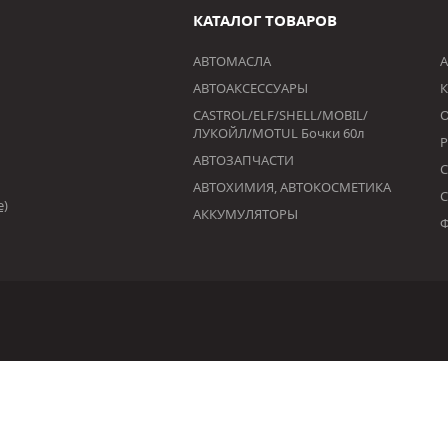
КАТАЛОГ ТОВАРОВ
АВТОМАСЛА
А
АВТОАКСЕССУАРЫ
К
CASTROL/ELF/SHELL/MOBIL/
ЛУКОЙЛ/MOTUL Бочки 60л
АВТОЗАПЧАСТИ
АВТОХИМИЯ, АВТОКОСМЕТИКА
е)
АККУМУЛЯТОРЫ