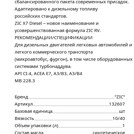
сбалансированного пакета современных присадок.
Адаптировано к дизельному топливу
российских стандартов.
ZIC X7 Diesel – новое наименование и
усовершенствованная формула ZIC RV.
РЕКОМЕНДАЦИИ/СПЕЦИФИКАЦИИ
Для дизельных двигателей легковых автомобилей и
легкого коммерческого транспорта
(микроавтобус, фургон), в том числе оборудованных
системами турбонаддува.
API CI-4, ACEA E7, A3/B3, A3/B4
MB 228.3
Бренд
"ZIС"
Артикул
132607
Базовая единица
шт
Вязкость
10/40
Объем упаковки (л)
1
Состав масла
синтетическое