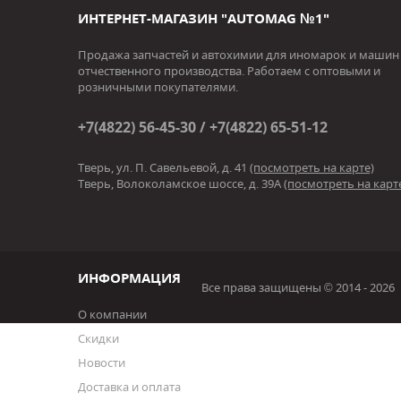
ИНТЕРНЕТ-МАГАЗИН "AUTOMAG №1"
Продажа запчастей и автохимии для иномарок и машин
отчественного производства. Работаем с оптовыми и
розничными покупателями.
+7(4822) 56-45-30 / +7(4822) 65-51-12
Тверь, ул. П. Савельевой, д. 41
(посмотреть на карте)
Тверь, Волоколамское шоссе, д. 39А
(посмотреть на карт
ИНФОРМАЦИЯ
Все права защищены © 2014 - 2026
О компании
Скидки
Новости
Доставка и оплата