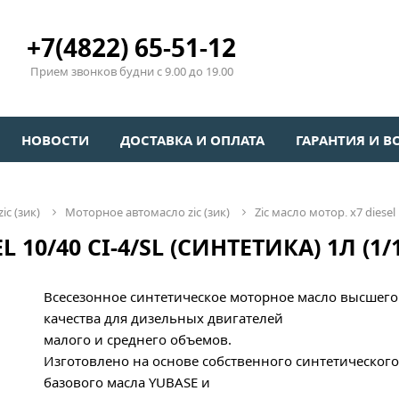
+7(4822) 65-51-12
Прием звонков будни с 9.00 до 19.00
НОВОСТИ
ДОСТАВКА И ОПЛАТА
ГАРАНТИЯ И В
ic (зик)
моторное автомасло zic (зик)
zic масло мотор. x7 diesel 
 10/40 СI-4/SL (СИНТЕТИКА) 1Л (1/
Всесезонное синтетическое моторное масло высшего
качества для дизельных двигателей
малого и среднего объемов.
Изготовлено на основе собственного синтетического
базового масла YUBASE и