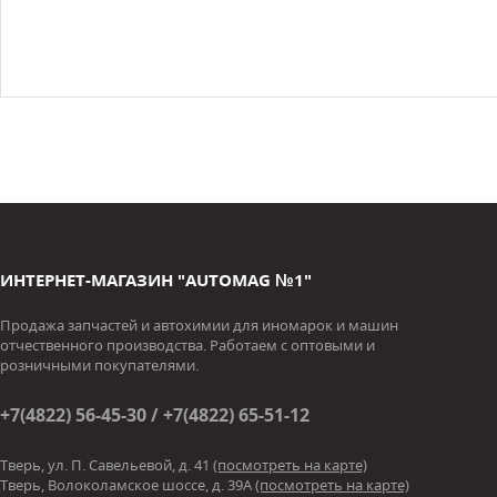
ИНТЕРНЕТ-МАГАЗИН "AUTOMAG №1"
Продажа запчастей и автохимии для иномарок и машин
отчественного производства. Работаем с оптовыми и
розничными покупателями.
+7(4822) 56-45-30 / +7(4822) 65-51-12
Тверь, ул. П. Савельевой, д. 41
(посмотреть на карте)
Тверь, Волоколамское шоссе, д. 39А
(посмотреть на карте)