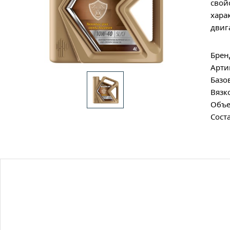
свой
хара
двиг
Брен
Арти
Базо
Вязк
Объе
Сост