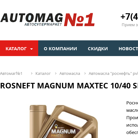
+7(4
Прием зв
КАТАЛОГ
О КОМПАНИИ
СКИДКИ
НОВОС
автомаг№1
каталог
автомасла
автомасла "роснефть" pv
ROSNEFT MAGNUM MAXTEC 10/40 SL/
Росн
масл
Прои
испо
обес